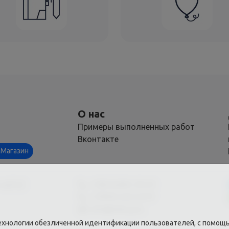
О нас
Примеры выполненных работ
Вконтакте
Магазин
наб 62
+7(812)493-39-01
+7(995) 626 6479
info@ohta.pro
ехнологии обезличенной идентификации пользователей, с помощь