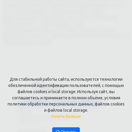
Раскрытие предоставленной информации может
быть произведено лишь в соответствии с
действующим законодательством Российской
Федерации по требованию суда,
правоохранительных органов, а равно в иных
предусмотренных законодательством Российской
Федерации случаях.
Для стабильной работы сайта, используются технологии
обезличенной идентификации пользователей, с помощью
файлов cookies и local storage. Используя сайт, вы
соглашаетесь и принимаете в полном объёме, условия
Каталог услуг
Сувениры
Магазин
политики обработки персональных данных, файлов cookies
О нас
и файлов local storage.
Узнать больше
Примеры выполненных работ
Вконтакте
Документы
Принять