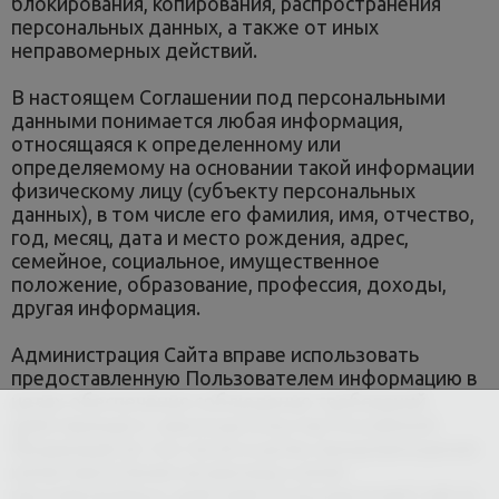
блокирования, копирования, распространения
персональных данных, а также от иных
неправомерных действий.
В настоящем Соглашении под персональными
данными понимается любая информация,
относящаяся к определенному или
определяемому на основании такой информации
физическому лицу (субъекту персональных
данных), в том числе его фамилия, имя, отчество,
год, месяц, дата и место рождения, адрес,
семейное, социальное, имущественное
положение, образование, профессия, доходы,
другая информация.
Администрация Сайта вправе использовать
предоставленную Пользователем информацию в
целях обеспечения соблюдения требований
действующего законодательства Российской
Федерации (в том числе в целях предупреждения
и/или пресечения незаконных и/или
противоправных действий Пользователей Сайта).