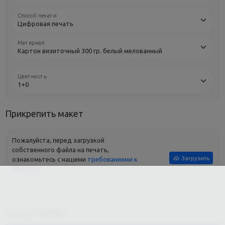
Способ печати
Материал
Цветность
Прикрепить макет
Пожалуйста, перед загрузкой
собственного файла на печать,
Загрузить
ознакомьтесь с нашими
требованиями к
макетам
.
Итого:
14180
₽