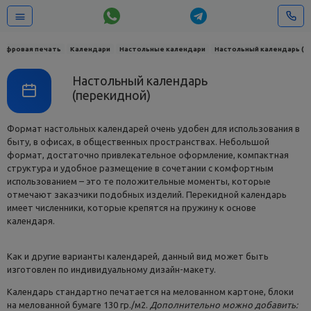
ифровая печать
Календари
Настольные календари
Настольный календарь (п
Настольный календарь
(перекидной)
Формат настольных календарей очень удобен для использования в
быту, в офисах, в общественных пространствах. Небольшой
формат, достаточно привлекательное оформление, компактная
структура и удобное размещение в сочетании с комфортным
использованием – это те положительные моменты, которые
отмечают заказчики подобных изделий. Перекидной календарь
имеет численники, которые крепятся на пружину к основе
календаря.
Как и другие варианты календарей, данный вид может быть
изготовлен по индивидуальному дизайн-макету.
Календарь стандартно печатается на мелованном картоне, блоки
на мелованной бумаге 130 гр./м2.
Дополнительно можно добавить: