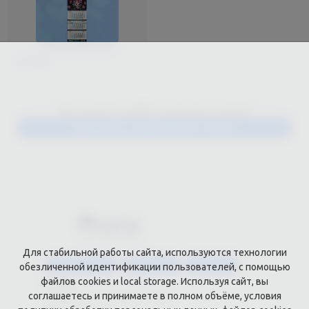
от 162 ₽
Не можете найти нужную услугу?
Оставить заявку на расчет заказа
Для стабильной работы сайта, используются технологии
Каталог услуг
Сувениры
Магазин
обезличенной идентификации пользователей, с помощью
файлов cookies и local storage. Используя сайт, вы
О нас
соглашаетесь и принимаете в полном объёме, условия
Примеры выполненных работ