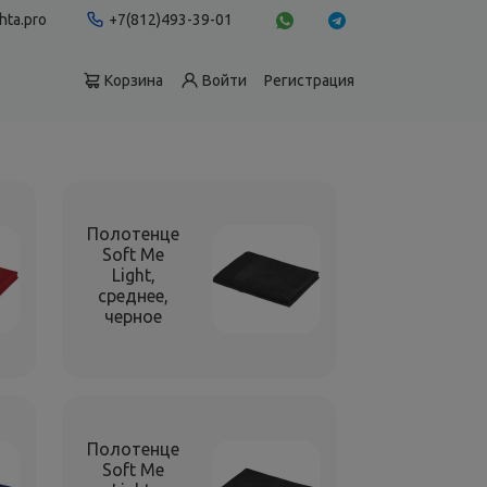
hta.pro
+7(812)493-39-01
Корзина
Войти
Регистрация
Полотенце
Soft Me
Light,
среднее,
черное
Полотенце
Soft Me