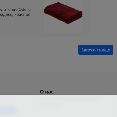
лотенце Odelle,
реднее, красное
Загрузить еще
О нас
Примеры выполненных работ
Вконтакте
Магазин