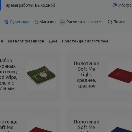
Время работы: Выходной
info@o
Сувениры
Магазин
Расчитать заказ
Поиск
ая
Каталог сувениров
Дом
Полотенца с логотипом
Набор
Полотенце
хонных
Soft Me
лотенец
Light,
d Wipe,
среднее,
елый с
красное
еленым
лотенце
Полотенце
oft Me
Soft Me