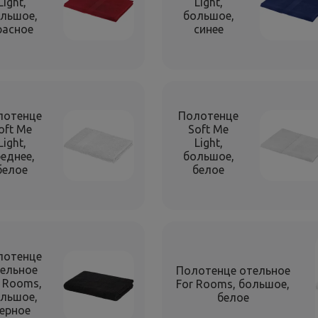
Light,
Light,
льшое,
большое,
расное
синее
лотенце
Полотенце
oft Me
Soft Me
Light,
Light,
реднее,
большое,
белое
белое
лотенце
ельное
Полотенце отельное
 Rooms,
For Rooms, большое,
льшое,
белое
ерное