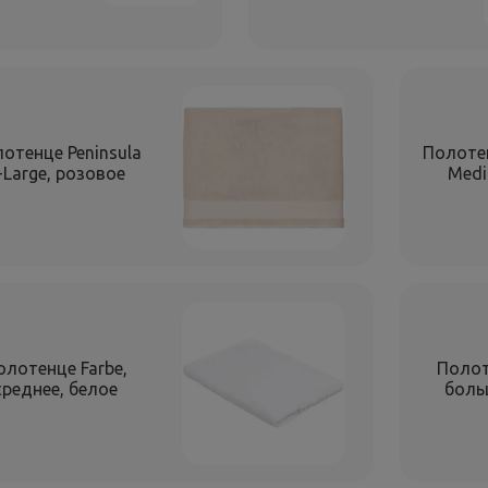
отенце Peninsula
Полотен
-Large, розовое
Medi
олотенце Farbe,
Полот
среднее, белое
боль