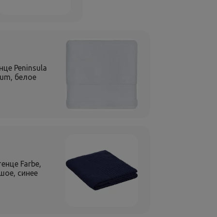
це Peninsula
um, белое
енце Farbe,
шое, синее