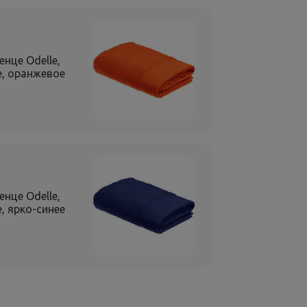
нце Odelle,
е, оранжевое
нце Odelle,
, ярко-синее