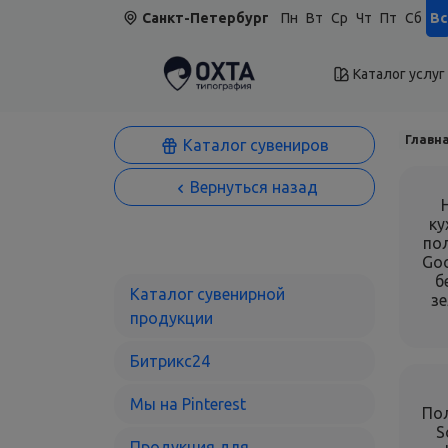
Санкт-Петербург
Пн
Вт
Ср
Чт
Пт
Сб
Вс
Каталог услуг
Главн
Каталог сувениров
Вернуться назад
ку
по
Goo
б
Каталог сувенирной
з
продукции
Битрикс24
Мы на Рinterest
По
S
Продукция для